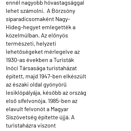
ennél nagyobb hóvastagsággal
lehet számolni. A Börzsöny
síparadicsomaként Nagy-
Hideg-hegyet emlegették a
közelmúlban. Az előnyös
természeti, helyzeti
lehetőségeket mérlegelve az
1930-as években a Turisták
Inóci Társasága turistaházat
épített, majd 1947-ben elkészült
az északi oldal gyönyörű
lesiklópályája, később az ország
első sífelvonója. 1985-ben az
elavult felvonót a Magyar
Síszövetség építette újjá. A
turistaházra viszont