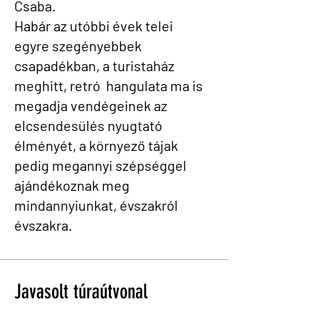
Csaba.
Habár az utóbbi évek telei
egyre szegényebbek
csapadékban, a turistaház
meghitt, retró hangulata ma is
megadja vendégeinek az
elcsendesülés nyugtató
élményét, a környező tájak
pedig megannyi szépséggel
ajándékoznak meg
mindannyiunkat, évszakról
évszakra.
Javasolt túraútvonal