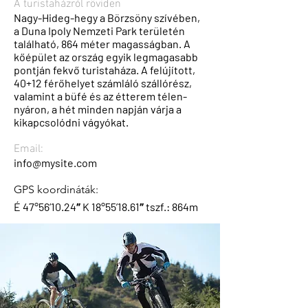
A turistaházról röviden
Nagy-Hideg-hegy a Börzsöny szívében,
a Duna Ipoly Nemzeti Park területén
található, 864 méter magasságban. A
kőépület az ország egyik legmagasabb
pontján fekvő turistaháza. A felújított,
40+12 férőhelyet számláló szállórész,
valamint a büfé és az étterem télen-
nyáron, a hét minden napján várja a
kikapcsolódni vágyókat.
Email:
info@mysite.com
GPS koordináták:
É 47°56’10.24″ K 18°55’18.61″ tszf.: 864m