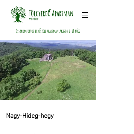
Összkomfortos erdőszéli apartmanlakások 1-16 főig
Nagy-Hideg-hegy
Project Manager