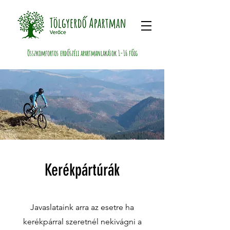
Összkomfortos erdőszéli apartmanlakások 1-16 főig
Kerékpártúrák
Javaslataink arra az esetre ha
kerékpárral szeretnél nekivágni a