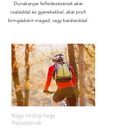
Dunakanyar felfedezésének akár
családdal és gyerekekkel, akár profi
bringásként magad, vagy barátaiddal:
Nagy-Hideg-hegy
Haladóknak