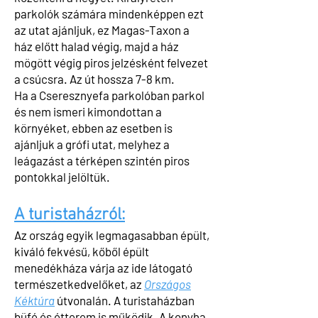
parkolók számára mindenképpen ezt
az utat ajánljuk, ez Magas-Taxon a
ház előtt halad végig, majd a ház
mögött végig piros jelzésként felvezet
a csúcsra. Az út hossza 7-8 km.
Ha a Cseresznyefa parkolóban parkol
és nem ismeri kimondottan a
környéket, ebben az esetben is
ajánljuk a grófi utat, melyhez a
leágazást a térképen szintén piros
pontokkal jelöltük.
A turistaházról:
Az ország egyik legmagasabban épült,
kiváló fekvésű, kőből épült
menedékháza várja az ide látogató
természetkedvelőket, az
Országos
Kéktúra
útvonalán. A turistaházban
büfé és étterem is működik. A konyha