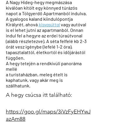
A
Nagy Hideg-hegy megmászása
kiválóan kitölt egy könnyed túrázós
napot a Tölgyerdő Apartmanból indulva.
A gyalogos kaland kiindulópontja
Királyrét, ahová
kisvasúttal
vagy autóval
is el lehet jutni az apartmanból. Onnan
indul fel a hegyre az erdei túraútvonal
(alább részletezve). A séta felfelé kb 2-3
órát vesz igénybe (lefelé 1-2 óra),
tapasztalattól, életkortól és időjárástól
függően.
A hegy tetején a rendkívüli panoráma
mellé
a turistaházban, meleg ételt is
kaphatunk, vagy akár meg is
szállhatunk.
A hegy csúcsa itt található:
https://goo.gl/maps/3iVzFyEHYwJ
azAm88