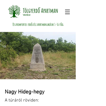
Összkomfortos erdőszéli apartmanlakások 1-16 főig
Nagy Hideg-hegy
A túráról röviden: