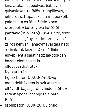
kínálatában babgulyás, bableves,
gulyásleves, tejfölös krumplileves,
juhtúrós sztrapacska, marhapörkölt,
palacsinta és fánk 3 féle ízben
szerepel. A büfé nyitva hétfőtől
péntekig (99%-ban)! Kávé, üdítő, forró
tea, csoki, igény szerint szendvics és
zsíros kenyér lilahagymával található
a kínálatok között! Az ebédlőben
egyébként a saját hátizsákotokban
hozott elemózsiát is
elfogyaszthatjátok.
Nyitvatartás
Egész héten, 00:00-24:00-ig
menedékházként is nyitva tart az
eltévedt, bajba jutott vándor előtt. A
terasz ajtónál csengő található.
Büfé:
szombaton 10:00-20:00 óráig