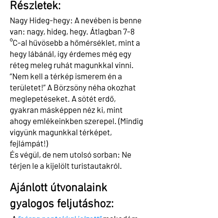
Ré
sz
letek:
Nagy Hideg-hegy: A nevében is benne
van: nagy, hideg, hegy. Átlagban 7-8
°C-al hűvösebb a hőmérséklet, mint a
hegy lábánál, így érdemes még egy
réteg meleg ruhát magunkkal vinni.
“Nem kell a térkép ismerem én a
területet!” A Börzsöny néha okozhat
meglepetéseket. A sötét erdő,
gyakran másképpen néz ki, mint
ahogy emlékeinkben szerepel. (Mindig
vigyünk magunkkal térképet,
fejlámpát!)
És végül, de nem utolsó sorban: Ne
térjen le a kijelölt turistautakról.
Ajánlott útvonalaink
gyalogos feljutáshoz
: