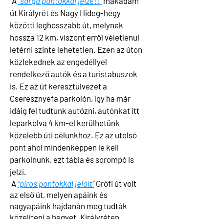
A
“sárga pontokkal jelzett”
makadám
út Királyrét és Nagy Hideg-hegy
közötti leghosszabb út, melynek
hossza 12 km, viszont erről véletlenül
letérni szinte lehetetlen. Ezen az úton
közlekednek az engedéllyel
rendelkező autók és a turistabuszok
is. Ez az út keresztülvezet a
Cseresznyefa parkolón, így ha már
idáig fel tudtunk autózni, autónkat itt
leparkolva 4 km-el kerülhetünk
közelebb úti célunkhoz. Ez az utolsó
pont ahol mindenképpen le kell
parkolnunk, ezt tábla és sorompó is
jelzi.
A
“piros pontokkal jelölt”
Grófi út volt
az első út, melyen apáink és
nagyapáink hajdanán meg tudták
közelíteni a hegyet. Királyréten