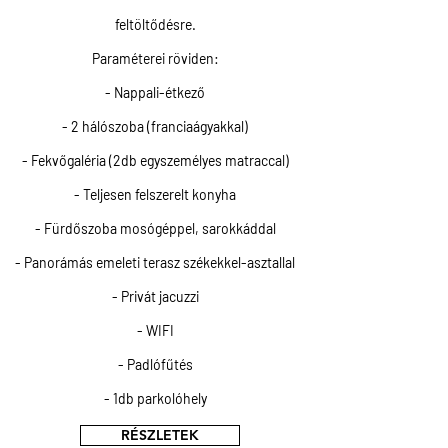
feltöltődésre.
Paraméterei röviden:
- Nappali-étkező
- 2 hálószoba (franciaágyakkal)
- Fekvőgaléria (2db egyszemélyes matraccal)
- Teljesen felszerelt konyha
- Fürdőszoba mosógéppel, sarokkáddal
- Panorámás emeleti terasz székekkel-asztallal
- Privát jacuzzi
- WIFI
- Padlófűtés
- 1db parkolóhely
RÉSZLETEK