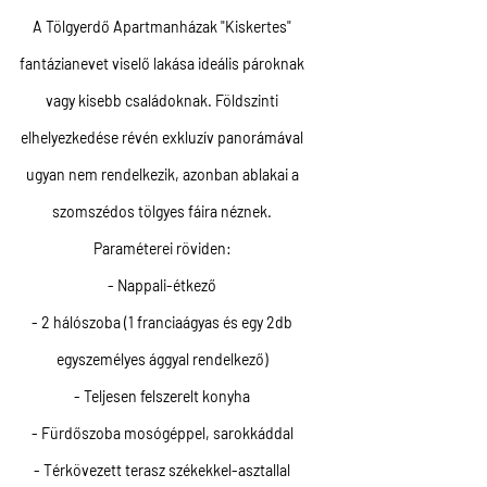
A Tölgyerdő Apartmanházak "Kiskertes"
fantázianevet viselő lakása ideális pároknak
vagy kisebb családoknak. Földszinti
elhelyezkedése révén exkluzív panorámával
ugyan nem rendelkezik, azonban ablakai a
szomszédos tölgyes fáira néznek.
Paraméterei röviden:
- Nappali-étkező
- 2 hálószoba (1 franciaágyas és egy 2db
egyszemélyes ággyal rendelkező)
- Teljesen felszerelt konyha
- Fürdőszoba mosógéppel, sarokkáddal
- Térkövezett terasz székekkel-asztallal