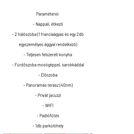
Paraméterei:
- Nappali, étkező
- 2 hálószoba (1 franciaágyas és egy 2db
egyszemélyes ággyal rendelkező)
- Teljesen felszerelt konyha
- Fürdőszoba mosógéppel, sarokkáddal
- Előszoba
- Panorámás terasz (40nm)
- Privát jacuzzi
- WIFI
- Padlófűtés
- 1db parkolóhely