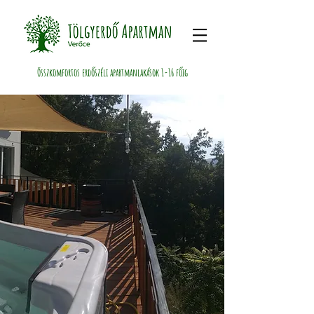
Összkomfortos erdőszéli apartmanlakások 1-16 főig